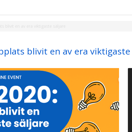
 blivit en av era viktigaste säljare
lats blivit en av era viktigaste 