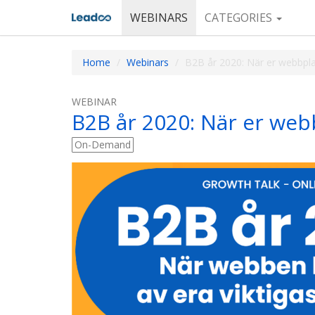
WEBINARS
CATEGORIES
Home
Webinars
B2B år 2020: När er webbplats
WEBINAR
B2B år 2020: När er webbp
On-Demand