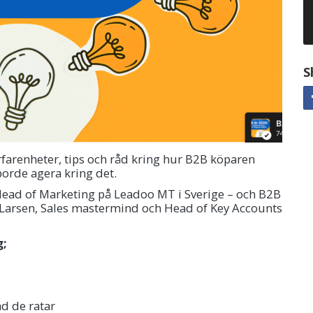
S
rfarenheter, tips och råd kring hur B2B köparen
borde agera kring det.
Head of Marketing på Leadoo MT i Sverige – och B2B
a Larsen, Sales mastermind och Head of Key Accounts
g;
ad de ratar