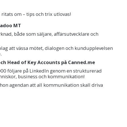
ritats om – tips och trix utlovas!
Leadoo MT
knad, både som säljare, affärsutvecklare och
bolag att vässa mötet, dialogen och kundupplevelsen
e.
 och Head of Key Accounts på Canned.me
 000 följare på LinkedIn genom en strukturerad
änniskor, business och kommunikation!
 hon agendan att all kommunikation skall driva