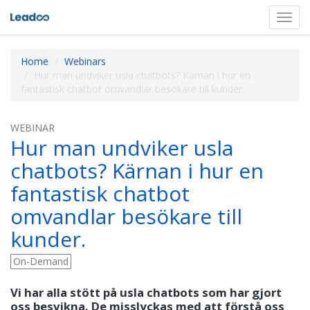
Toggl
navig
Home
Webinars
Hur man undviker usla chatbots? Kärnan i hur en
fantastisk chatbot omvandlar besökare till kunder.
WEBINAR
Hur man undviker usla
chatbots? Kärnan i hur en
fantastisk chatbot
omvandlar besökare till
kunder.
On-Demand
Vi har alla stött på usla chatbots som har gjort
oss besvikna. De misslyckas med att förstå oss