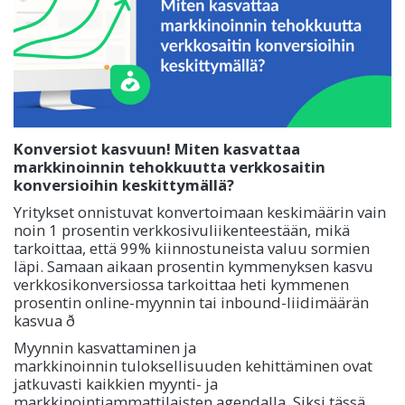
Konversiot kasvuun! Miten kasvattaa
markkinoinnin tehokkuutta verkkosaitin
konversioihin keskittymällä?
Yritykset onnistuvat konvertoimaan keskimäärin vain
noin 1 prosentin verkkosivuliikenteestään, mikä
tarkoittaa, että 99% kiinnostuneista valuu sormien
läpi. Samaan aikaan prosentin kymmenyksen kasvu
verkkosikonversiossa tarkoittaa heti kymmenen
prosentin online-myynnin tai inbound-liidimäärän
kasvua ð
Myynnin kasvattaminen ja
markkinoinnin tuloksellisuuden kehittäminen ovat
jatkuvasti kaikkien myynti- ja
markkinointiammattilaisten agendalla. Siksi tässä