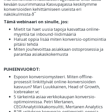
kevään suurimmassa Kasvupajassa keskitymme
konversioiden kehittämiseen useista eri
näkökulmista ð¯
Tämä webinaari on sinulle, jos:
Mietit tai haet uusia tapoja kasvattaa online-
myyntiä tai inbound-liidimääriä
Haluat oppia lisää miten konversio-optimointia
pitäisi tehdä
Miten jouhevoittaa asiakkaan ostoprosessia ja
parantaa asiakaskokemusta
PUHEENVUOROT:
Espoon konversiomysteeri. Miten offline-
prosessit linkittyivät online-konversioiden
kasvuun? Mari Luukkainen, Head of Growth,
Icebreaker.vc
5 tärkeintä asiaa verkkokaupan konversio-
optimoinnissa. Petri Mertanen,
CEO/Analytiiikkakonsultti, Mertanen Analytics
B2B-yrityksen konversio-optimointi: oppeja