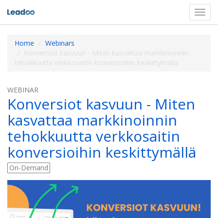
Toggl
navig
Home
Webinars
Konversiot kasvuun - Miten kasvattaa markkinoinnin
tehokkuutta verkkosaitin konversioihin keskittymällä
WEBINAR
Konversiot kasvuun - Miten
kasvattaa markkinoinnin
tehokkuutta verkkosaitin
konversioihin keskittymällä
On-Demand