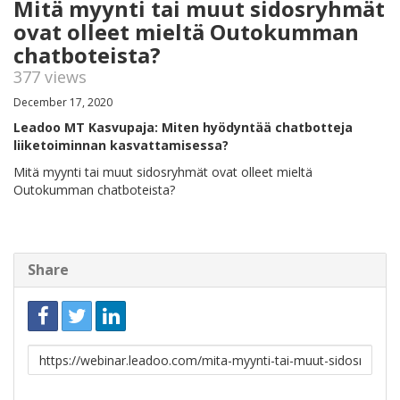
Mitä myynti tai muut sidosryhmät
ovat olleet mieltä Outokumman
chatboteista?
377 views
December 17, 2020
Leadoo MT Kasvupaja: Miten hyödyntää chatbotteja
liiketoiminnan kasvattamisessa?
Mitä myynti tai muut sidosryhmät ovat olleet mieltä
Outokumman chatboteista?
Share
Link
to
share