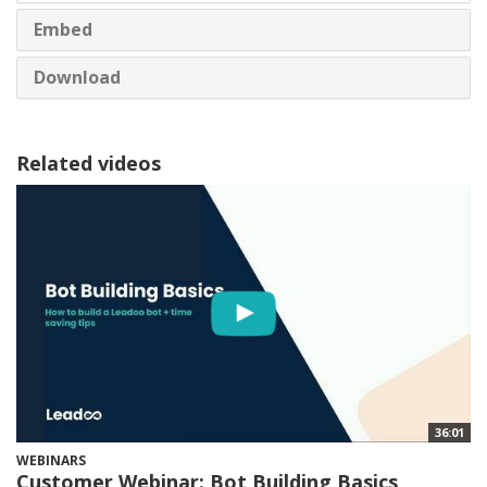
Embed
Download
Related videos
36:01
WEBINARS
Customer Webinar: Bot Building Basics