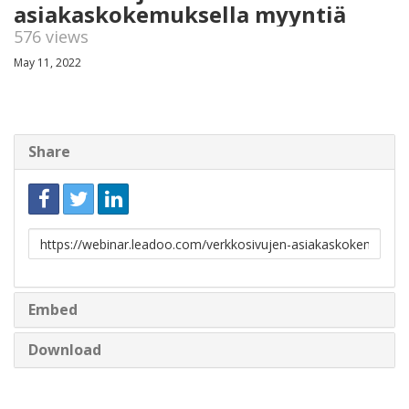
asiakaskokemuksella myyntiä
576 views
May 11, 2022
Share
Link
to
share
Embed
Download