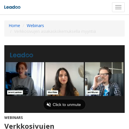
Toggl
navig
Home
Webinars
Verkkosivujen asiakaskokemuksella myyntiä
WEBINARS
Verkkosivujen