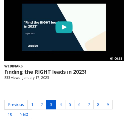
01:00:18
WEBINARS
Finding the RIGHT leads in 2023!
833 views
January 17, 2023
Previous
1
2
3
4
5
6
7
8
9
10
Next